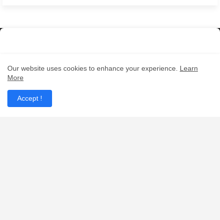
IT Support Anh Khoa
Our website uses cookies to enhance your experience.
Learn
More
Accept !
Trang web của Anh Khoa cung cấp các thông tin chi tiết về dịch vụ,
dự án mà anh đã thực hiện, cũng như các bài viết và hướng dẫn liên
quan đến công nghệ thông tin trong lĩnh vực y tế. Đây là nguồn tài liệu
hữu ích cho những ai quan tâm đến việc ứng dụng công nghệ trong y
tế và chăm sóc sức khỏe.