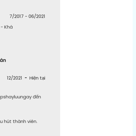
7/2017
-
06/2021
 - Khá
hân
12/2021
-
Hiện tại
ipshayluungay đến
u hút thành viên.