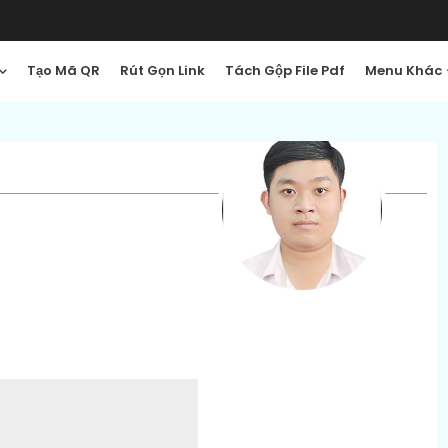
Tạo Mã QR
Rút Gọn Link
Tách Gộp File Pdf
Menu Khác