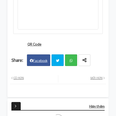
Tags
QR Code
Facebook
Twit
Wh
CŨ HƠN
MỚI HƠN
ter
atsa
pp
Hiện thêm