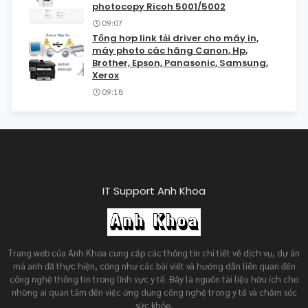
photocopy Ricoh 5001/5002
09:07
Tổng hợp link tải driver cho máy in,
máy photo các hãng Canon, Hp,
Brother, Epson, Panasonic, Samsung,
Xerox
09:18
IT Support Anh Khoa
Trang web của Anh Khoa cung cấp các thông tin chi tiết về dịch vụ, dự án
mà anh đã thực hiện, cũng như các bài viết và hướng dẫn liên quan đến
công nghệ thông tin trong lĩnh vực y tế. Đây là nguồn tài liệu hữu ích cho
những ai quan tâm đến việc ứng dụng công nghệ trong y tế và chăm sóc
sức khỏe.